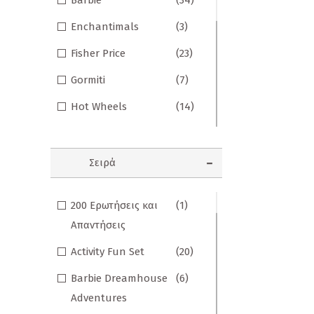
Barbie
(34)
Σημειωματάρια
Enchantimals
(3)
ΠΑΙΔΙΑ
Fisher Price
(23)
Βιβλία Γνώσεων
Gormiti
(7)
Βιβλία δραστηριοτήτων
Hot Wheels
(14)
Monster High
(1)
Εικονογραφημένα Παραμύθια
PJ Masks
(35)
Εποχικά Βιβλία
Σειρά
Polly Pocket
(1)
Ηχογραφημένες Ιστορίες
200 Ερωτήσεις και
(1)
Santoro Gorjuss
(28)
Κλασικά Παραμύθια
Απαντήσεις
Wednesday
(1)
Kομικ
Activity Fun Set
(20)
Γκάρφιλντ
(2)
Ξενόγλωσσα Παιδικά
Barbie Dreamhouse
(6)
Ζουζούνια
(2)
Adventures
Ταξιδιωτικά Βιβλία