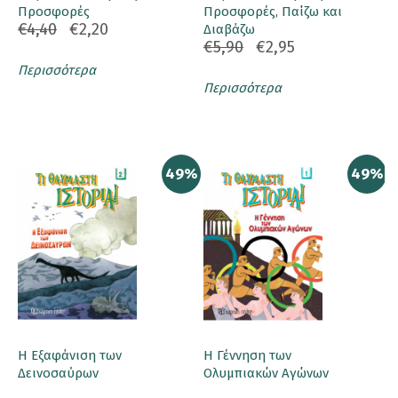
Προσφορές
Προσφορές
,
Παίζω και
€4,40
€2,20
Διαβάζω
€5,90
€2,95
Περισσότερα
Περισσότερα
49%
49%
Η Εξαφάνιση των
Η Γέννηση των
Δεινοσαύρων
Ολυμπιακών Αγώνων