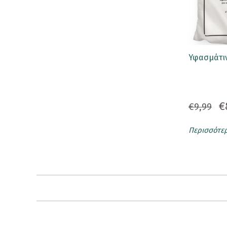
Συλλεκτικές Φιγούρες
Σφραγιδάκια
T-Shirt
Υφασμάτιν
Καπέλα
Προσφορές
€
€9,99
Τατουάζ
Περισσότε
Τσάντα
Φαγητοδοχείο
Rene The Love Brand
Ρενέ Γεύσεις
Κρασιά