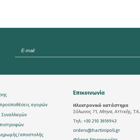
E-
mail
*
Επικοινωνία
σης
 προϋποθέσεις αγορών
Ηλεκτρονικό κατάστημα
Σόλωνος 71, Αθηνα, Αττικής, T.K
 Συναλλαγών
Τηλ.:
+30 210 3616943
επιστροφών
orders@hartinipoli.gr
ληρωμής/αποστολής
Φόρμα Επικοινωνίας