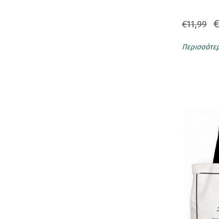
Κορνίζες
€
€11,99
Κούπες
Περισσότε
Λούτρινα Κουκλάκια
Μαγνητάκια
Μαγνητικοί Σελιδοδείκτες
Μπρελόκ
Ομπρέλες
Παγούρι - Θερμός
Παζλ
Σετ Δώρων
Σουβέρ