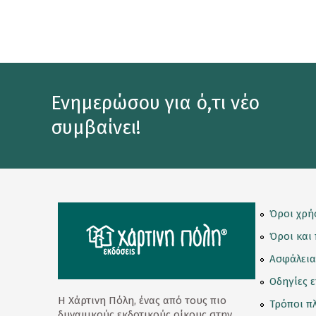
Μια Ευχή
Μια Ιδέα
Μια Πρόποση
Ενημερώσου για ό,τι νέο
Σοκολάτες
συμβαίνει!
Love Her
Love Letter
Love Reasons
Love Twist
Όροι χρή
Όροι και
Love Words
Ασφάλεια
Lovetreat
Οδηγίες 
Mini Wafers
Η Χάρτινη Πόλη, ένας από τους πιο
Τρόποι π
δυναμικούς εκδοτικούς οίκους στην