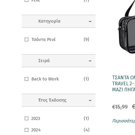
Ρενέ
(7)
Σημειωματάρια
Κατηγορία
ΠΑΙΔΙΑ
Βιβλία Γνώσεων
Τσάντα Ρενέ
(9)
Βιβλία δραστηριοτήτων
Εικονογραφημένα Παραμύθια
Σειρά
Εποχικά Βιβλία
ΤΣΑΝΤΑ Ω
Back to Work
(1)
Ηχογραφημένες Ιστορίες
TRAVEL 2-
ΜΑΖΙ ΠΗΓ
Κλασικά Παραμύθια
Έτος Έκδοσης
€
Kομικ
€15,99
Ξενόγλωσσα Παιδικά
2023
(1)
Περισσότε
2024
(4)
Ταξιδιωτικά Βιβλία