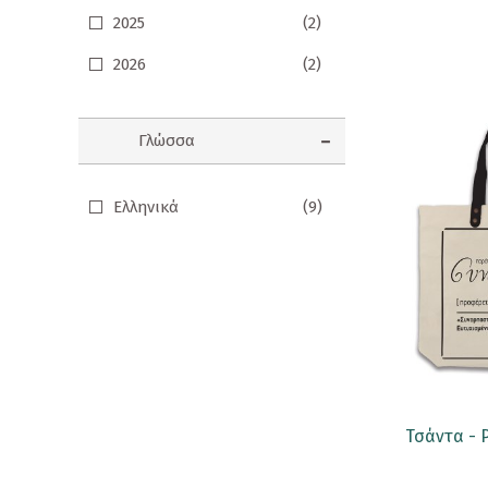
2025
(2)
Προσφορές
2026
(2)
Ενηλίκων
Παιδικά
Γλώσσα
Ημερολόγια
Παιχνίδια - Δώρα
Ελληνικά
(9)
Αυτοκόλλητα
Επιτραπέζια Παιχνίδια
Ευχετήριες Κάρτες
Καθρεφτάκια
Καρφίτσες
Τσάντα - Ρ
Κονκάρδες