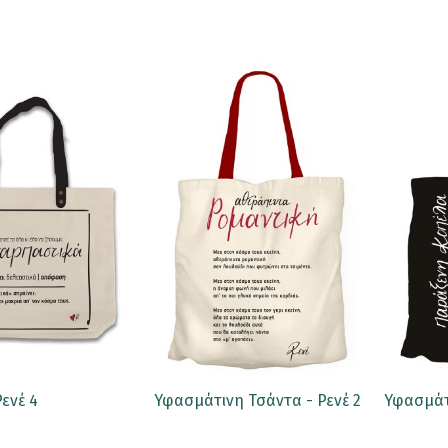
ενέ 4
Υφασμάτινη Τσάντα - Ρενέ 2
Υφασμάτι