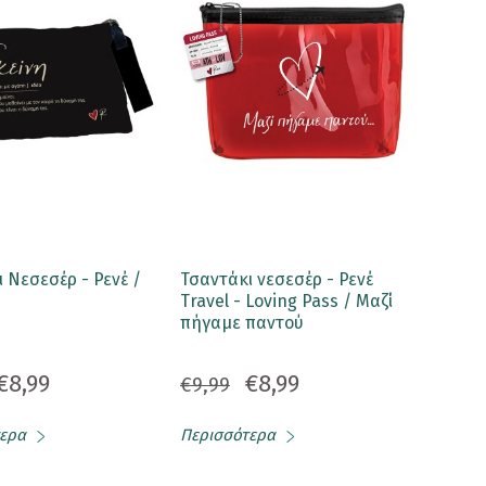
 Νεσεσέρ - Ρενέ /
Τσαντάκι νεσεσέρ - Ρενέ
Travel - Loving Pass / Μαζί
πήγαμε παντού
€8,99
€8,99
€9,99
ερα
Περισσότερα