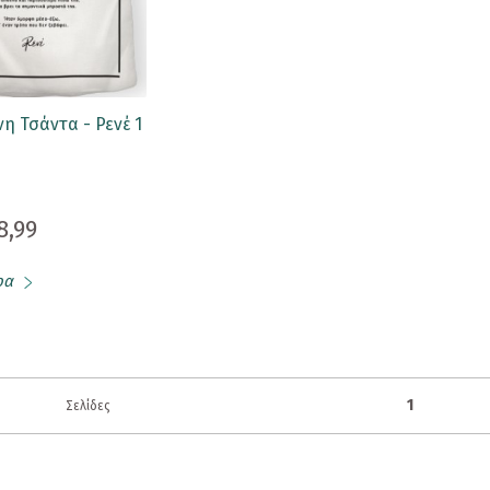
η Τσάντα - Ρενέ 1
8,99
ρα
1
Σελίδες