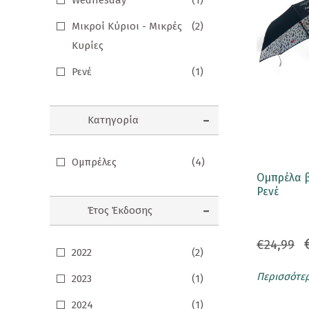
Wednesday
(1)
Σημειωματάρια
Μικροί Κύριοι - Μικρές
(2)
Κυρίες
ΠΑΙΔΙΑ
Ρενέ
(1)
Βιβλία Γνώσεων
Βιβλία δραστηριοτήτων
Κατηγορία
Εικονογραφημένα Παραμύθια
Εποχικά Βιβλία
Ομπρέλες
(4)
Ομπρέλα 
Ηχογραφημένες Ιστορίες
Ρενέ
Έτος Έκδοσης
Κλασικά Παραμύθια
Kομικ
€24,99
2022
(2)
Ξενόγλωσσα Παιδικά
Περισσότε
2023
(1)
Ταξιδιωτικά Βιβλία
2024
(1)