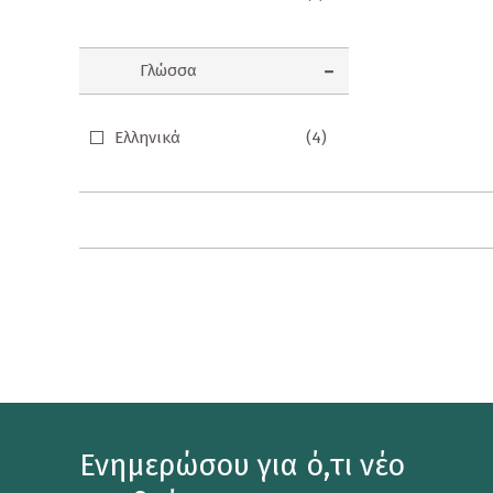
Προσφορές
Ενηλίκων
Γλώσσα
Παιδικά
Ελληνικά
(4)
Ημερολόγια
Παιχνίδια - Δώρα
Αυτοκόλλητα
Επιτραπέζια Παιχνίδια
Ευχετήριες Κάρτες
Καθρεφτάκια
Καρφίτσες
Ενημερώσου για ό,τι νέο
Κονκάρδες