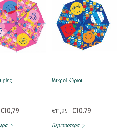
υρίες
Μικροί Κύριοι
€10,79
€10,79
€11,99
ερα
Περισσότερα