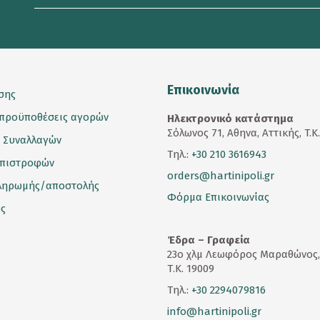
mail
*
Επικοινωνία
σης
 προϋποθέσεις αγορών
Ηλεκτρονικό κατάστημα
Σόλωνος 71, Αθηνα, Αττικής, T.K
 Συναλλαγών
Τηλ.:
+30 210 3616943
επιστροφών
orders@hartinipoli.gr
ληρωμής/αποστολής
Φόρμα Επικοινωνίας
ς
Έδρα – Γραφεία
23
ο
χλμ Λεωφόρος Μαραθώνος,
Τ.Κ. 19009
Τηλ.:
+30 2294079816
info@hartinipoli.gr