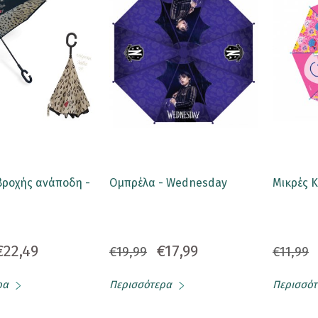
βροχής ανάποδη -
Ομπρέλα - Wednesday
Μικρές Κ
€22,49
€17,99
€19,99
€11,99
ρα
Περισσότερα
Περισσότ