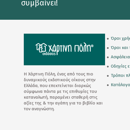
συμβαίνει!
Κορνίζες
Κούπες
Λούτρινα Κουκλάκια
Όροι χρή
Μαγνητάκια
Όροι και
Μαγνητικοί Σελιδοδείκτες
Ασφάλεια
Μπρελόκ
Οδηγίες 
Η Χάρτινη Πόλη, ένας από τους πιο
Τρόποι π
Ομπρέλες
δυναμικούς εκδοτικούς οίκους στην
Κατάλογο
Ελλάδα, που επεκτείνεται διαρκώς
Παγούρι - Θερμός
σύμφωνα πάντα με τις επιθυμίες του
καταναλωτή, παραμένει σταθερή στις
Παζλ
αξίες της & την αγάπη για το βιβλίο και
τον αναγνώστη.
Σετ Δώρων
Σουβέρ