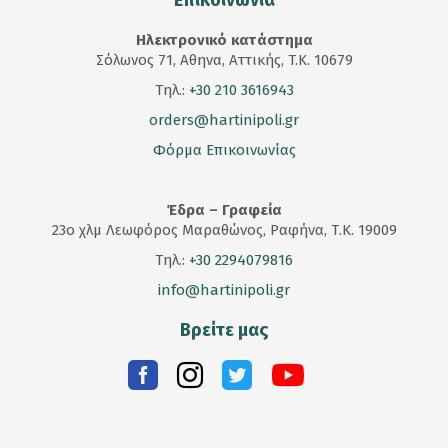
Επικοινωνία
Ηλεκτρονικό κατάστημα
Σόλωνος 71, Αθηνα, Αττικής, T.K. 10679
Τηλ.:
+30 210 3616943
orders@hartinipoli.gr
Φόρμα Επικοινωνίας
Έδρα – Γραφεία
23
ο
χλμ Λεωφόρος Μαραθώνος, Ραφήνα, Τ.Κ. 19009
Τηλ.:
+30 2294079816
info@hartinipoli.gr
Βρείτε μας