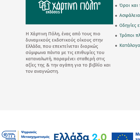
Όροι και
Συλλεκτικές Φιγούρες
Ασφάλεια
Σφραγιδάκια
Οδηγίες 
T-Shirt
Η Χάρτινη Πόλη, ένας από τους πιο
Τρόποι π
δυναμικούς εκδοτικούς οίκους στην
Καπέλα
Κατάλογο
Ελλάδα, που επεκτείνεται διαρκώς
σύμφωνα πάντα με τις επιθυμίες του
Προσφορές
καταναλωτή, παραμένει σταθερή στις
αξίες της & την αγάπη για το βιβλίο και
Τατουάζ
τον αναγνώστη.
Τσάντα
Φαγητοδοχείο
Rene The Love Brand
Ρενέ Γεύσεις
Κρασιά