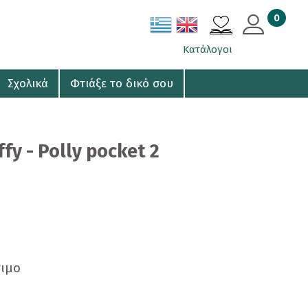
0
ΚΑΛΑΘΙ
Κατάλογοι
Σχολικά
Φτιάξε το δικό σου
fy - Polly pocket 2
σιμο