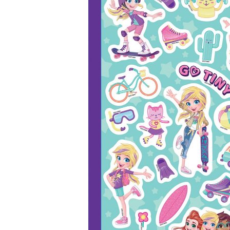
Σημειωματάρια
ΠΑΙΔΙΑ
Βιβλία Γνώσεων
Βιβλία δραστηριοτήτων
Εικονογραφημένα Παραμύθια
Εποχικά Βιβλία
Ηχογραφημένες Ιστορίες
Κλασικά Παραμύθια
Kομικ
Ξενόγλωσσα Παιδικά
Ταξιδιωτικά Βιβλία