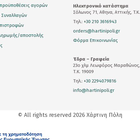
 προϋποθέσεις αγορών
Ηλεκτρονικό κατάστημα
Σόλωνος 71, Αθηνα, Αττικής, T.K
 Συναλλαγών
Τηλ.:
+30 210 3616943
επιστροφών
orders@hartinipoli.gr
ληρωμής/αποστολής
Φόρμα Επικοινωνίας
ς
Έδρα – Γραφεία
23
ο
χλμ Λεωφόρος Μαραθώνος,
Τ.Κ. 19009
Τηλ.:
+30 2294079816
info@hartinipoli.gr
© All rights reserved 2026 Χάρτινη Πόλη