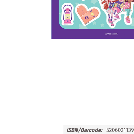
Προσφορές
Ενηλίκων
Παιδικά
Ημερολόγια
Παιχνίδια - Δώρα
Αυτοκόλλητα
Επιτραπέζια Παιχνίδια
Ευχετήριες Κάρτες
Καθρεφτάκια
Καρφίτσες
ISBN/Barcode:
5206021139
Κονκάρδες