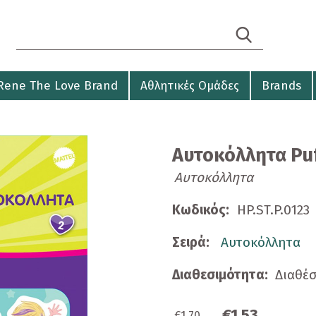
Search form
Αναζήτηση
Rene The Love Brand
Αθλητικές Ομάδες
Brands
Αυτοκόλλητα Puf
Αυτοκόλλητα
Κωδικός:
HP.ST.P.0123
Σειρά:
Αυτοκόλλητα
Διαθεσιμότητα:
Διαθέ
€1,53
€1,70