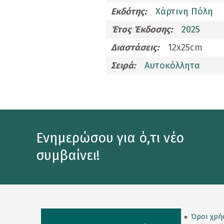
Εκδότης:
Χάρτινη Πόλη
Κορνίζες
Έτος Έκδοσης:
2025
Κούπες
Διαστάσεις:
12x25cm
Λούτρινα Κουκλάκια
Σειρά:
Αυτοκόλλητα
Μαγνητάκια
Μαγνητικοί Σελιδοδείκτες
Μπρελόκ
Ομπρέλες
Ενημερώσου για ό,τι νέο
συμβαίνει!
Παγούρι - Θερμός
Παζλ
Σετ Δώρων
Σουβέρ
Όροι χρή