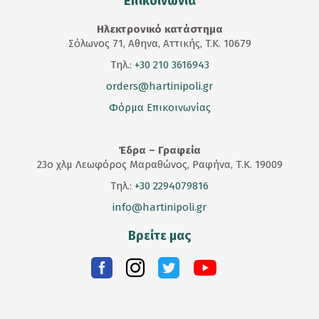
Επικοινωνία
Ηλεκτρονικό κατάστημα
Σόλωνος 71, Αθηνα, Αττικής, T.K. 10679
Τηλ.:
+30 210 3616943
orders@hartinipoli.gr
Φόρμα Επικοινωνίας
Έδρα – Γραφεία
23
ο
χλμ Λεωφόρος Μαραθώνος, Ραφήνα, Τ.Κ. 19009
Τηλ.:
+30 2294079816
info@hartinipoli.gr
Βρείτε μας