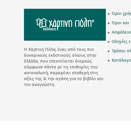
Κορνίζες
Όροι χρή
Κούπες
Όροι και
Λούτρινα Κουκλάκια
Ασφάλεια
Οδηγίες 
Μαγνητάκια
Η Χάρτινη Πόλη, ένας από τους πιο
Τρόποι π
Μαγνητικοί Σελιδοδείκτες
δυναμικούς εκδοτικούς οίκους στην
Κατάλογο
Ελλάδα, που επεκτείνεται διαρκώς
Μπρελόκ
σύμφωνα πάντα με τις επιθυμίες του
καταναλωτή, παραμένει σταθερή στις
Ομπρέλες
αξίες της & την αγάπη για το βιβλίο και
τον αναγνώστη.
Παγούρι - Θερμός
Παζλ
Σετ Δώρων
Σουβέρ