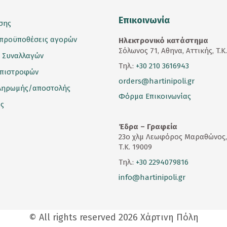
Επικοινωνία
σης
 προϋποθέσεις αγορών
Ηλεκτρονικό κατάστημα
Σόλωνος 71, Αθηνα, Αττικής, T.K
 Συναλλαγών
Τηλ.:
+30 210 3616943
επιστροφών
orders@hartinipoli.gr
ληρωμής/αποστολής
Φόρμα Επικοινωνίας
ς
Έδρα – Γραφεία
23
ο
χλμ Λεωφόρος Μαραθώνος,
Τ.Κ. 19009
Τηλ.:
+30 2294079816
info@hartinipoli.gr
© All rights reserved 2026 Χάρτινη Πόλη