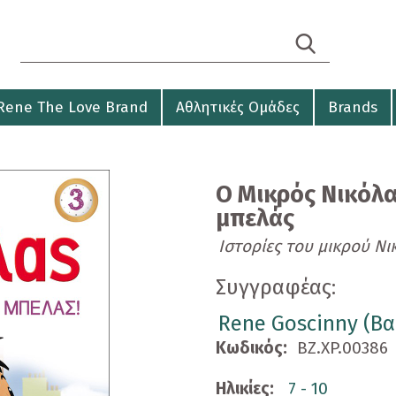
Search form
Αναζήτηση
Rene The Love Brand
Αθλητικές Ομάδες
Brands
Ο Μικρός Νικόλας
μπελάς
Ιστορίες του μικρού Νι
Συγγραφέας:
Rene Goscinny (Βα
Κωδικός:
BZ.XP.00386
Ηλικίες:
7 - 10