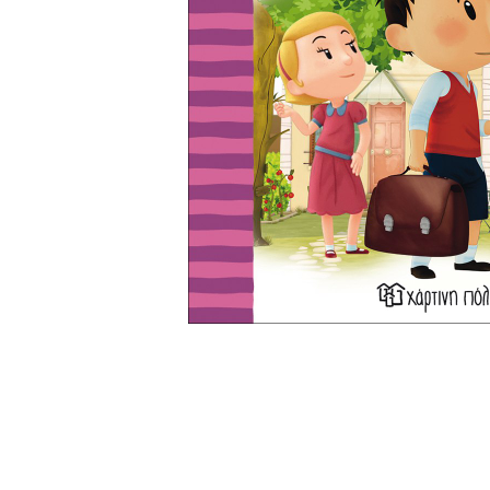
Σημειωματάρια
ΠΑΙΔΙΑ
Βιβλία Γνώσεων
Βιβλία δραστηριοτήτων
Εικονογραφημένα Παραμύθια
Εποχικά Βιβλία
Ηχογραφημένες Ιστορίες
Κλασικά Παραμύθια
Kομικ
Ξενόγλωσσα Παιδικά
Ταξιδιωτικά Βιβλία