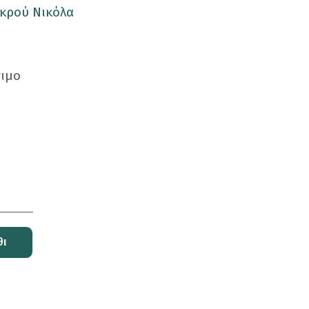
ικρού Νικόλα
σιμο