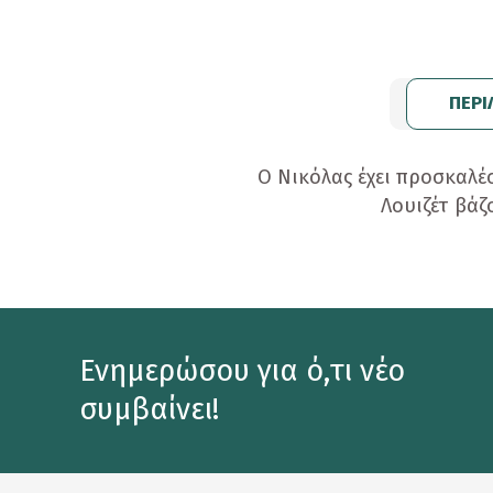
Προσφορές
Ενηλίκων
ΠΕΡΙ
Παιδικά
Ημερολόγια
Ο Νικόλας έχει προσκαλέσ
Λουιζέτ βάζ
Παιχνίδια - Δώρα
Αυτοκόλλητα
Επιτραπέζια Παιχνίδια
Ευχετήριες Κάρτες
Ενημερώσου για ό,τι νέο
Καθρεφτάκια
συμβαίνει!
Καρφίτσες
Κονκάρδες