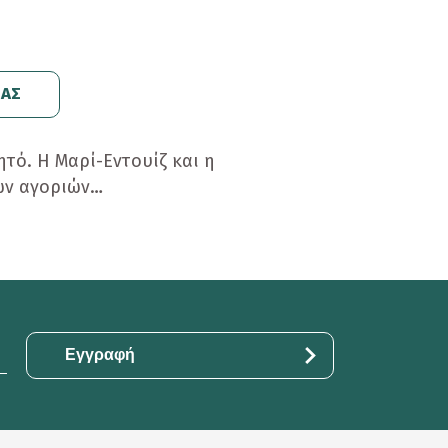
ΕΑΣ
ητό. Η Μαρί-Εντουίζ και η
των αγοριών…