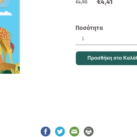
€4,41
€4,90
Ποσότητα