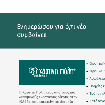
Κορνίζες
Κούπες
Λούτρινα Κουκλάκια
Ενημερώσου για ό,τι νέο
συμβαίνει!
Μαγνητάκια
Μαγνητικοί Σελιδοδείκτες
Μπρελόκ
Ομπρέλες
Όροι χρή
Όροι και
Παγούρι - Θερμός
Ασφάλεια
Παζλ
Οδηγίες 
Σετ Δώρων
Η Χάρτινη Πόλη, ένας από τους πιο
Τρόποι π
δυναμικούς εκδοτικούς οίκους στην
Σουβέρ
Κατάλογο
Ελλάδα, που επεκτείνεται διαρκώς