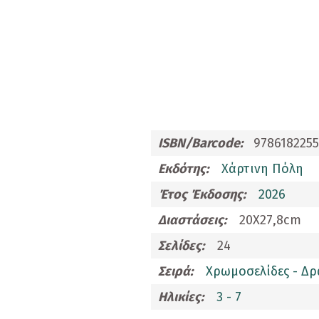
Προσφορές
Ενηλίκων
Παιδικά
Ημερολόγια
Παιχνίδια - Δώρα
ISBN/Barcode:
9786182255
Αυτοκόλλητα
Εκδότης:
Χάρτινη Πόλη
Έτος Έκδοσης:
2026
Επιτραπέζια Παιχνίδια
Διαστάσεις:
20Χ27,8cm
Ευχετήριες Κάρτες
Σελίδες:
24
Καθρεφτάκια
Σειρά:
Χρωμοσελίδες - Δρ
Καρφίτσες
Ηλικίες:
3 - 7
Κονκάρδες