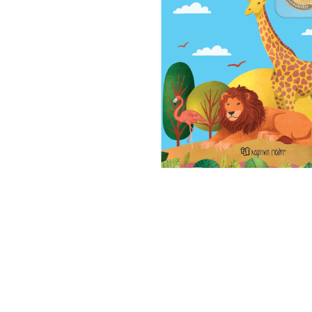
Σημειωματάρια
ΠΑΙΔΙΑ
Βιβλία Γνώσεων
Βιβλία δραστηριοτήτων
Εικονογραφημένα Παραμύθια
Εποχικά Βιβλία
Ηχογραφημένες Ιστορίες
Κλασικά Παραμύθια
Kομικ
Ξενόγλωσσα Παιδικά
Ταξιδιωτικά Βιβλία