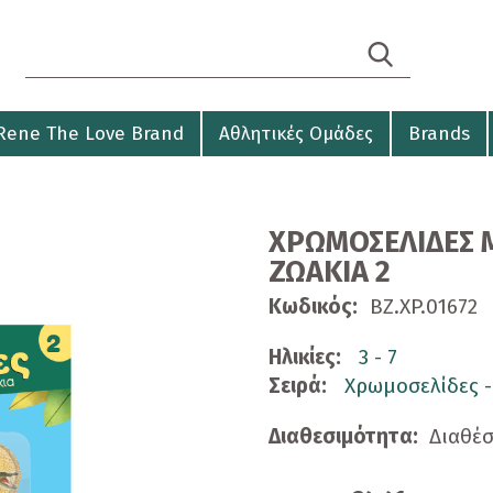
Search form
Αναζήτηση
Rene The Love Brand
Αθλητικές Ομάδες
Brands
ΧΡΩΜΟΣΕΛΙΔΕΣ 
ΖΩΑΚΙΑ 2
Κωδικός:
BZ.XP.01672
Ηλικίες:
3 - 7
Σειρά:
Χρωμοσελίδες -
Διαθεσιμότητα:
Διαθέ