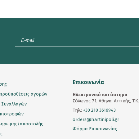
E-
mail
*
Επικοινωνία
σης
 προϋποθέσεις αγορών
Ηλεκτρονικό κατάστημα
Σόλωνος 71, Αθηνα, Αττικής, T.K
 Συναλλαγών
Τηλ.:
+30 210 3616943
επιστροφών
orders@hartinipoli.gr
ληρωμής/αποστολής
Φόρμα Επικοινωνίας
ς