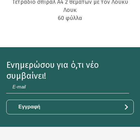
Τετράδιο σπιράλ Α4 2 θεμάτων με τον Λούκυ
Λουκ
60 φύλλα
Ενημερώσου για ό,τι νέο
συμβαίνει!
E-
mail
*