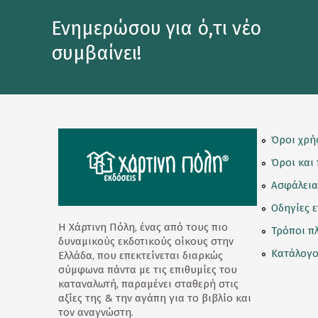
Κορνίζες
Ενημερώσου για ό,τι νέο
Κούπες
συμβαίνει!
Λούτρινα Κουκλάκια
Μαγνητάκια
Μαγνητικοί Σελιδοδείκτες
Όροι χρή
Μπρελόκ
Όροι και
Ασφάλεια
Ομπρέλες
Οδηγίες 
Παγούρι - Θερμός
Η Χάρτινη Πόλη, ένας από τους πιο
Τρόποι π
δυναμικούς εκδοτικούς οίκους στην
Παζλ
Κατάλογο
Ελλάδα, που επεκτείνεται διαρκώς
σύμφωνα πάντα με τις επιθυμίες του
Σετ Δώρων
καταναλωτή, παραμένει σταθερή στις
αξίες της & την αγάπη για το βιβλίο και
Σουβέρ
τον αναγνώστη.