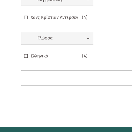
Προσφορές
Χανς Κρίστιαν Άντερσεν
(4)
Ενηλίκων
Παιδικά
Γλώσσα
Ημερολόγια
Παιχνίδια - Δώρα
Ελληνικά
(4)
Αυτοκόλλητα
Επιτραπέζια Παιχνίδια
Ευχετήριες Κάρτες
Καθρεφτάκια
Καρφίτσες
Κονκάρδες