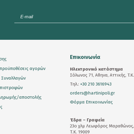
E-
mail
*
Επικοινωνία
σης
 προϋποθέσεις αγορών
Ηλεκτρονικό κατάστημα
Σόλωνος 71, Αθηνα, Αττικής, T.K
 Συναλλαγών
Τηλ.:
+30 210 3616943
επιστροφών
orders@hartinipoli.gr
ληρωμής/αποστολής
Φόρμα Επικοινωνίας
ς
Έδρα – Γραφεία
23
ο
χλμ Λεωφόρος Μαραθώνος,
Τ.Κ. 19009