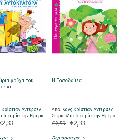
ύρια ρούχα του
Η Τοσοδούλα
τορα
 Κρίστιαν Άντερσεν
Aπό:
Χανς Κρίστιαν Άντερσεν
α Ιστορία την Ημέρα
Σειρά:
Μια Ιστορία την Ημέρα
€2,33
€2,33
€2,59
ερα
Περισσότερα