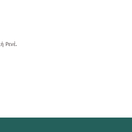
ή Ρενέ.