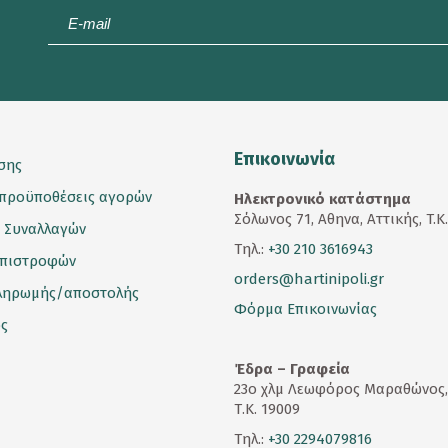
E-
mail
*
Επικοινωνία
σης
 προϋποθέσεις αγορών
Ηλεκτρονικό κατάστημα
Σόλωνος 71, Αθηνα, Αττικής, T.K
 Συναλλαγών
Τηλ.:
+30 210 3616943
επιστροφών
orders@hartinipoli.gr
ληρωμής/αποστολής
Φόρμα Επικοινωνίας
ς
Έδρα – Γραφεία
23
ο
χλμ Λεωφόρος Μαραθώνος,
Τ.Κ. 19009
Τηλ.:
+30 2294079816