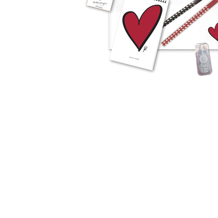
Σημειωματάρια
ΠΑΙΔΙΑ
Βιβλία Γνώσεων
Βιβλία δραστηριοτήτων
Εικονογραφημένα Παραμύθια
Εποχικά Βιβλία
Ηχογραφημένες Ιστορίες
Κλασικά Παραμύθια
Kομικ
Ξενόγλωσσα Παιδικά
Ταξιδιωτικά Βιβλία