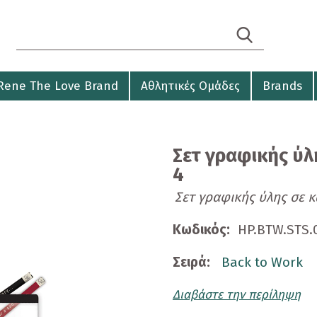
Search form
Αναζήτηση
Rene The Love Brand
Αθλητικές Ομάδες
Brands
Σετ γραφικής ύλ
4
Σετ γραφικής ύλης σε κ
Κωδικός:
HP.BTW.STS.
Σειρά:
Back to Work
Διαβάστε την περίληψη