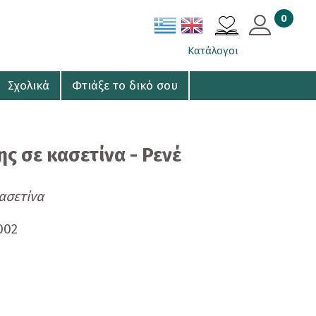
0
ΚΑΛΑΘΙ
Κατάλογοι
Σχολικά
Φτιάξε το δικό σου
ης σε κασετίνα - Ρενέ
ασετίνα
002