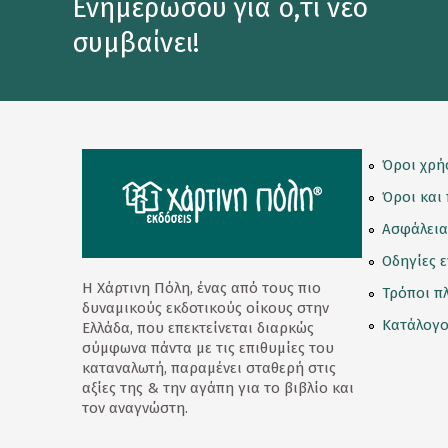
Ενημερώσου για ό,τι νέο
Κορνίζες
συμβαίνει!
Κούπες
Λούτρινα Κουκλάκια
Μαγνητάκια
Όροι χρή
Μαγνητικοί Σελιδοδείκτες
Όροι και
Μπρελόκ
Ασφάλεια
Οδηγίες 
Ομπρέλες
Η Χάρτινη Πόλη, ένας από τους πιο
Τρόποι π
Παγούρι - Θερμός
δυναμικούς εκδοτικούς οίκους στην
Κατάλογο
Ελλάδα, που επεκτείνεται διαρκώς
Παζλ
σύμφωνα πάντα με τις επιθυμίες του
καταναλωτή, παραμένει σταθερή στις
Σετ Δώρων
αξίες της & την αγάπη για το βιβλίο και
τον αναγνώστη.
Σουβέρ