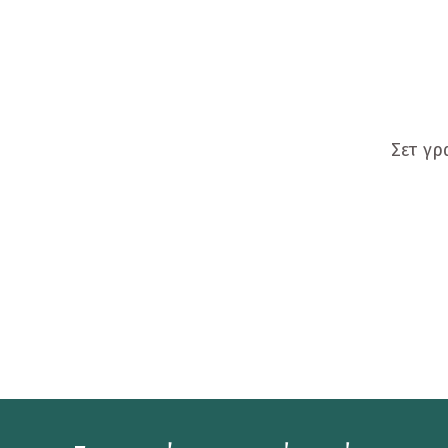
Προσφορές
Ενηλίκων
Παιδικά
Ημερολόγια
Σετ γρ
Παιχνίδια - Δώρα
Αυτοκόλλητα
Επιτραπέζια Παιχνίδια
Ευχετήριες Κάρτες
Καθρεφτάκια
Καρφίτσες
Κονκάρδες