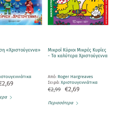
ηση «Χριστούγεννα»
Μικροί Κύριοι Μικρές Κυρίες
- Τα καλύτερα Χριστούγεννα
ιστουγεννιάτικα
Aπό:
Roger Hargreaves
€2,69
Σειρά:
Χριστουγεννιάτικα
€2,69
€2,99
ερα
Περισσότερα