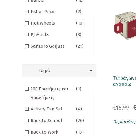
Barbie
(12)
Σημειωματάρια
Fisher Price
(2)
ΠΑΙΔΙΑ
Hot Wheels
(10)
Βιβλία Γνώσεων
PJ Masks
(3)
Βιβλία δραστηριοτήτων
Santoro Gorjuss
(21)
Wednesday
(38)
Εικονογραφημένα Παραμύθια
Γκάρφιλντ
(7)
Εποχικά Βιβλία
Σειρά
Τετράγωνη
Λούκυ Λουκ
(10)
Ηχογραφημένες Ιστορίες
αγαπάω
200 Ερωτήσεις και
(1)
Μικροί Κύριοι -
(168)
Κλασικά Παραμύθια
Απαντήσεις
Μικρές Κυρίες
Kομικ
€16,99
Activity Fun Set
(4)
Ο Μικρός Νικόλας
(2)
Ξενόγλωσσα Παιδικά
Back to School
(76)
Περισσότε
Ο Μικρός Πρίγκιπας
(24)
Ταξιδιωτικά Βιβλία
Back to Work
(19)
Ρενέ
(63)