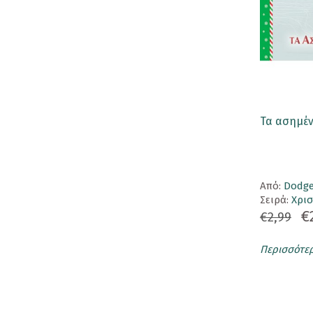
Σουβέρ
Στέλιος Δ. Στυλιανού
(1)
Τσάντα
Στέλιος Μητρούσης
(1)
Pins
Σωτηρία Ν. Μαντά
(1)
Αυτοκόλλητα
Χέρμαν Μέλβιλ
(2)
Ετικέτα Αποσκευής
Τα ασημέν
Χαρά
(1)
Καθρεφτάκια
Νικολακοπούλου
Κονκάρδες
Aπό:
Dodge
Ομπρέλα
Σειρά:
Χρισ
€
€2,99
ΕΚΔΟΣΕΙΣ
Περισσότε
Βιβλία
Ημερολόγια
Σημειωματάρια