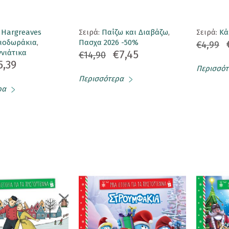
 Hargreaves
Σειρά:
Παίζω και Διαβάζω
,
Σειρά:
Κά
λιοδωράκια
,
Πασχα 2026 -50%
€4,99
€7,45
νιάτικα
€14,90
5,39
Περισσότ
Περισσότερα
ρα