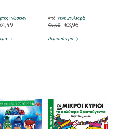
ρτες Γνώσεων
Aπό:
Ρενέ Στυλιαρά
€4,49
€3,96
€4,40
ερα
Περισσότερα