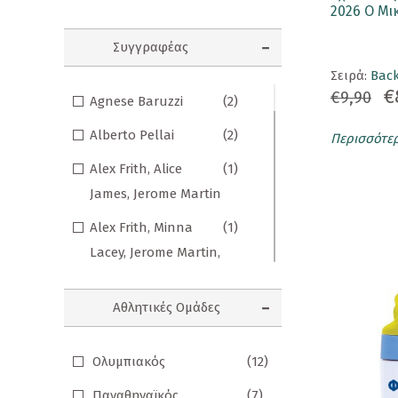
Βιβλιοδωράκια
(5)
2026 Ο Μι
Κορνίζες
Εικόνες
(1)
Συγγραφέας
Κούπες
Εικόνες μαγικές με
(2)
Σειρά:
Back
€
Λούτρινα Κουκλάκια
δαχτυλομπογιές
€9,90
Agnese Baruzzi
(2)
Εκπαιδευτικά κουτιά
(2)
Μαγνητάκια
Alberto Pellai
(2)
Περισσότε
δραστηριοτήτων
Μαγνητικοί Σελιδοδείκτες
Alex Frith, Alice
(1)
Ημερολόγια
(1)
James, Jerome Martin
Μπρελόκ
Κάρτες Γνώσεων
(8)
Alex Frith, Minna
(1)
Ομπρέλες
Lacey, Jerome Martin,
Καλοκαιρινές
(13)
Παγούρι - Θερμός
Jonathan Melmoth
Προσφορές
Παζλ
Αθλητικές Ομάδες
Alison Brown
(2)
Κατακτώ τον κόσμο
(2)
Σετ Δώρων
Chiara Piroddi
(1)
Κλασικά
(3)
Ολυμπιακός
(12)
Αριστουργήματα
Σουβέρ
Cristina Banfi
(2)
Παναθηναϊκός
(7)