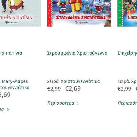
ια πατίνια
Στρουμφένια Χριστούγεννα
Επιχείρ
 Mary-Mapes
Σειρά:
Χριστουγεννιάτικα
Σειρά:
Χρ
€2,69
τουγεννιάτικα
€2,99
€2,99
2,69
Περισσότερα
Περισσότ
ρα