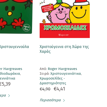
 Χριστουγεννούλα
Χριστούγεννα στη Χώρα της
Χαράς
er Hargreaves
Aπό:
Roger Hargreaves
βλιοδωράκια
,
Σειρά:
Χριστουγεννιάτικα
,
εννιάτικα
Χρωμοσελίδες -
€5,39
Δραστηριότητες
€4,41
€4,90
ερα
Περισσότερα