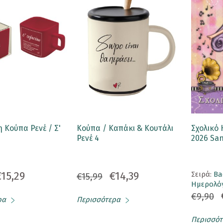
 Κούπα Ρενέ / Σ'
Κούπα / Καπάκι & Κουτάλι
Σχολικό 
Ρενέ 4
2026 Sa
€15,29
€14,39
Σειρά:
Ba
€15,99
Ημερολό
€9,90
ρα
Περισσότερα
Περισσότ