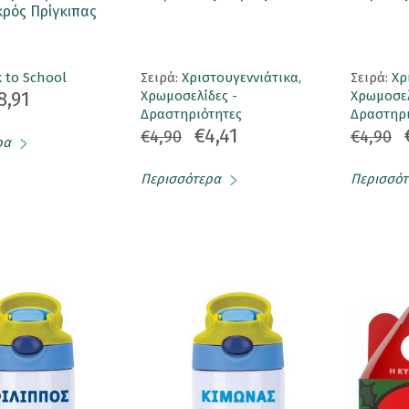
κρός Πρίγκιπας
 to School
Σειρά:
Χριστουγεννιάτικα
,
Σειρά:
Χρ
8,91
Χρωμοσελίδες -
Χρωμοσελ
Δραστηριότητες
Δραστηρι
€4,41
€4,90
€4,90
ρα
Περισσότερα
Περισσότ