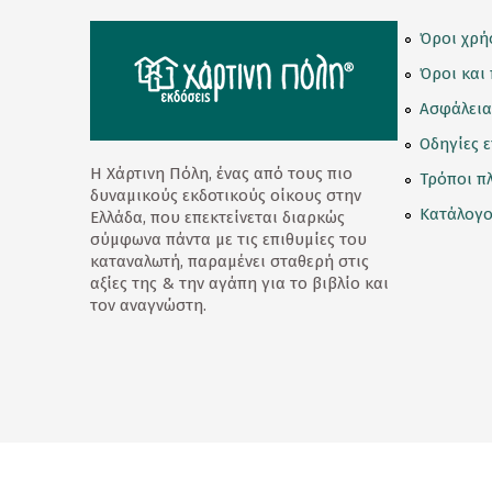
Κορνίζες
Όροι χρή
Κούπες
Όροι και
Ασφάλεια
Λούτρινα Κουκλάκια
Οδηγίες 
Μαγνητάκια
Η Χάρτινη Πόλη, ένας από τους πιο
Τρόποι π
δυναμικούς εκδοτικούς οίκους στην
Μαγνητικοί Σελιδοδείκτες
Κατάλογο
Ελλάδα, που επεκτείνεται διαρκώς
σύμφωνα πάντα με τις επιθυμίες του
Μπρελόκ
καταναλωτή, παραμένει σταθερή στις
αξίες της & την αγάπη για το βιβλίο και
Ομπρέλες
τον αναγνώστη.
Παγούρι - Θερμός
Παζλ
Σετ Δώρων
Σουβέρ