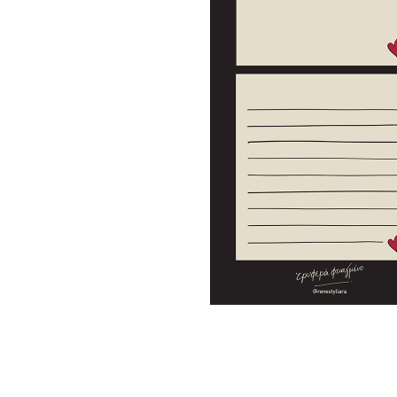
Σημειωματάρια
ΠΑΙΔΙΑ
Βιβλία Γνώσεων
Βιβλία δραστηριοτήτων
Εικονογραφημένα Παραμύθια
Εποχικά Βιβλία
Ηχογραφημένες Ιστορίες
Κλασικά Παραμύθια
Kομικ
Ξενόγλωσσα Παιδικά
Ταξιδιωτικά Βιβλία