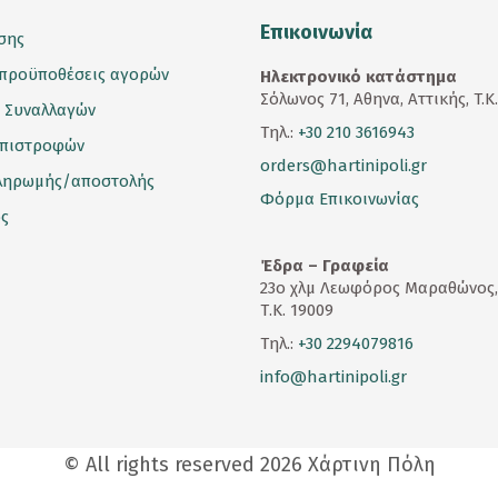
Επικοινωνία
σης
 προϋποθέσεις αγορών
Ηλεκτρονικό κατάστημα
Σόλωνος 71, Αθηνα, Αττικής, T.K
 Συναλλαγών
Τηλ.:
+30 210 3616943
επιστροφών
orders@hartinipoli.gr
ληρωμής/αποστολής
Φόρμα Επικοινωνίας
ς
Έδρα – Γραφεία
23
ο
χλμ Λεωφόρος Μαραθώνος,
Τ.Κ. 19009
Τηλ.:
+30 2294079816
info@hartinipoli.gr
© All rights reserved 2026 Χάρτινη Πόλη