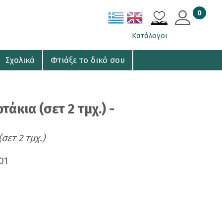
0
ΚΑΛΑΘΙ
Κατάλογοι
Σχολικά
Φτιάξε το δικό σου
άκια (σετ 2 τμχ.) -
σετ 2 τμχ.)
01