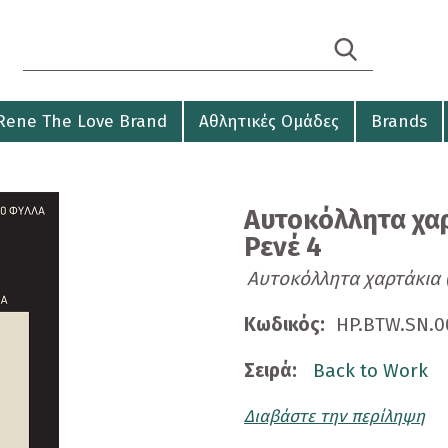
Search form
Αναζήτηση
Rene The Love Brand
Αθλητικές Ομάδες
Brands
Αυτοκόλλητα χαρτ
Ρενέ 4
Αυτοκόλλητα χαρτάκια (
Κωδικός:
HP.BTW.SN.0
Σειρά:
Back to Work
Διαβάστε την περίληψη