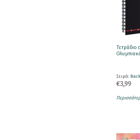
Συλλεκτικές Φιγούρες
Σφραγιδάκια
T-Shirt
Καπέλα
Τετράδιο σ
Ολυμπιακ
Προσφορές
Τατουάζ
Σειρά:
Back
Τσάντα
€3,99
Φαγητοδοχείο
Περισσότε
Rene The Love Brand
Ρενέ Γεύσεις
Κρασιά