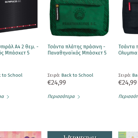
πιράλ Α4 2 θεμ. -
Τσάντα πλάτης πράσινη -
Τσάντα 
ός Μπάσκετ 5
Παναθηναϊκός Μπάσκετ 5
Ολυμπια
 to School
Σειρά:
Back to School
Σειρά:
Ba
€24,99
€24,99
ρα
Περισσότερα
Περισσότ