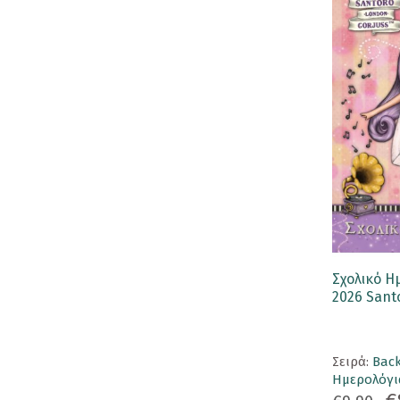
Μια Ευχή
Μια Ιδέα
Μια Πρόποση
Σοκολάτες
Love Her
Love Letter
Love Reasons
Love Twist
Σχολικό Η
2026 Sant
Love Words
Lovetreat
Σειρά:
Back
Mini Wafers
Ημερολόγι