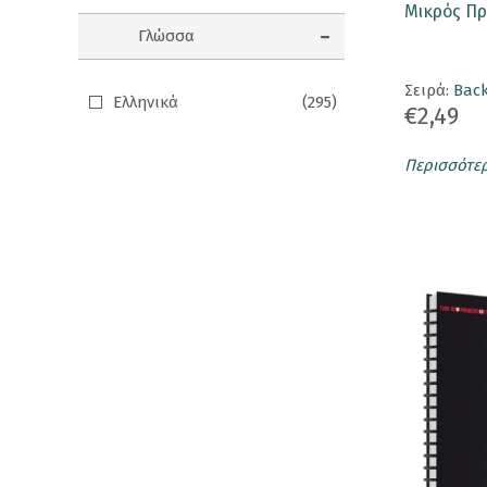
Μικρός Πρ
Κορνίζες
Γλώσσα
Κούπες
Σειρά:
Back
Ελληνικά
(295)
€2,49
Λούτρινα Κουκλάκια
Μαγνητάκια
Περισσότε
Μαγνητικοί Σελιδοδείκτες
Μπρελόκ
Ομπρέλες
Παγούρι - Θερμός
Παζλ
Σετ Δώρων
Σουβέρ