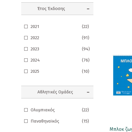
Προσφορές
Έτος Έκδοσης
Ενηλίκων
2021
(22)
Παιδικά
2022
(91)
Ημερολόγια
2023
(94)
Παιχνίδια - Δώρα
2024
(76)
Αυτοκόλλητα
2025
(10)
Επιτραπέζια Παιχνίδια
Αθλητικές Ομάδες
Ευχετήριες Κάρτες
Καθρεφτάκια
Ολυμπιακός
(22)
Καρφίτσες
Παναθηναϊκός
(15)
Κονκάρδες
Μπλοκ ζωγ