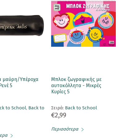
α μαύρη/Υπέροχα
Μπλοκ ζωγραφικής με
Ρενέ 5
αυτοκόλλητα - Μικρές
Κυρίες 5
ck to School
,
Back to
Σειρά:
Back to School
€2,99
Περισσότερα
ερα