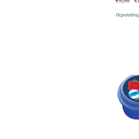
€
€9,90
Μπισκότα
Περισσότε
Love Cookies
Love Cookies Motivational
Love Cookies Premium
ΣΥΛΛΕΚΤΙΚΑ ΠΡΟΙΟΝΤΑ
Ευχετήριες Κάρτες
Κούπες
Μαγνητάκια
Μαγνητικοί Σελιδοδείκτες
Μπρελόκ
Παγούρι - Θερμός