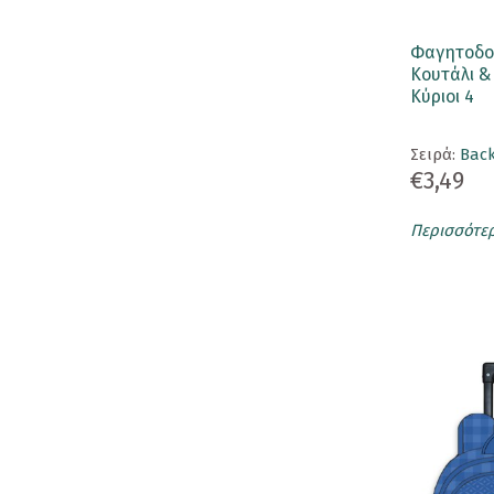
Σουβέρ
Τσάντα
Φαγητοδο
Κουτάλι & 
Pins
Κύριοι 4
Αυτοκόλλητα
Σειρά:
Back
€3,49
Ετικέτα Αποσκευής
Καθρεφτάκια
Περισσότε
Κονκάρδες
Ομπρέλα
ΕΚΔΟΣΕΙΣ
Βιβλία
Ημερολόγια
Σημειωματάρια