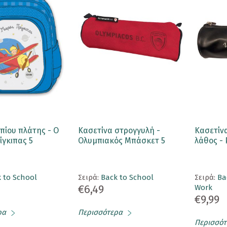
πίου πλάτης - Ο
Κασετίνα στρογγυλή -
Κασετίν
ίγκιπας 5
Ολυμπιακός Μπάσκετ 5
λάθος - 
 to School
Σειρά:
Back to School
Σειρά:
Ba
€6,49
Work
€9,99
ρα
Περισσότερα
Περισσότ