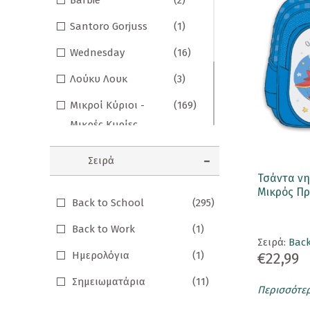
Barbie
(2)
Σημειωματάρια
Santoro Gorjuss
(1)
ΠΑΙΔΙΑ
Wednesday
(16)
Βιβλία Γνώσεων
Λούκυ Λουκ
(3)
Βιβλία δραστηριοτήτων
Μικροί Κύριοι -
(169)
Μικρές Κυρίες
Εικονογραφημένα Παραμύθια
Ο Μικρός Νικόλας
(8)
Εποχικά Βιβλία
Σειρά
Ο Μικρός Πρίγκιπας
(41)
Τσάντα νη
Ηχογραφημένες Ιστορίες
Μικρός Πρ
Back to School
(295)
Ρενέ
(1)
Κλασικά Παραμύθια
Back to Work
(1)
Τζερόνιμο Στίλτον
(7)
Σειρά:
Back
Kομικ
Ημερολόγια
(1)
€22,99
Ξενόγλωσσα Παιδικά
Σημειωματάρια
(11)
Περισσότε
Ταξιδιωτικά Βιβλία