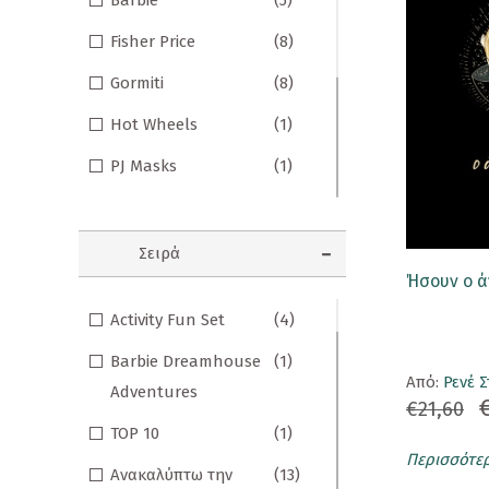
Barbie
(5)
Σημειωματάρια
Fisher Price
(8)
ΠΑΙΔΙΑ
Gormiti
(8)
Βιβλία Γνώσεων
Hot Wheels
(1)
Βιβλία δραστηριοτήτων
PJ Masks
(1)
Santoro Gorjuss
(9)
Εικονογραφημένα Παραμύθια
Μικροί Κύριοι -
(22)
Εποχικά Βιβλία
Σειρά
Μικρές Κυρίες
Ήσουν ο 
Ηχογραφημένες Ιστορίες
Activity Fun Set
(4)
Ο Μικρός Νικόλας
(3)
Κλασικά Παραμύθια
Barbie Dreamhouse
(1)
Ρενέ
(1)
Aπό:
Ρενέ 
Kομικ
Adventures
Στρουμφάκια
(2)
€21,60
Ξενόγλωσσα Παιδικά
TOP 10
(1)
Τζερόνιμο Στίλτον
(2)
Περισσότε
Ταξιδιωτικά Βιβλία
Ανακαλύπτω την
(13)