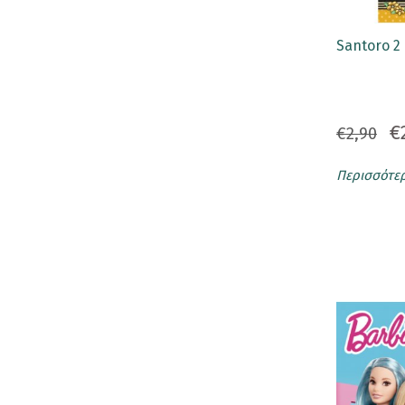
Μπισκότα
Santoro 2
Love Cookies
Love Cookies Motivational
Love Cookies Premium
€
€2,90
ΣΥΛΛΕΚΤΙΚΑ ΠΡΟΙΟΝΤΑ
Περισσότε
Ευχετήριες Κάρτες
Κούπες
Μαγνητάκια
Μαγνητικοί Σελιδοδείκτες
Μπρελόκ
Παγούρι - Θερμός