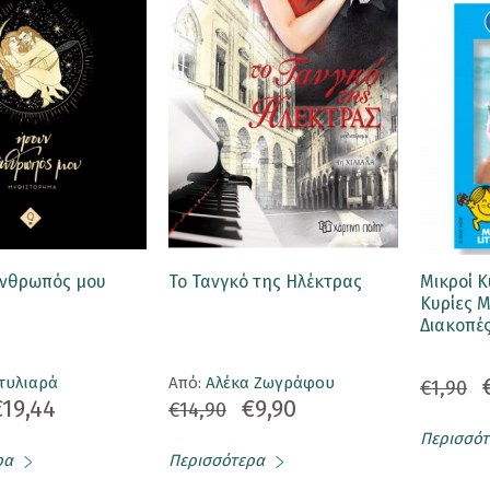
άνθρωπός μου
Το Τανγκό της Ηλέκτρας
Μικροί Κ
Κυρίες Μ
Διακοπέ
Στυλιαρά
Aπό:
Αλέκα Ζωγράφου
€1,90
€19,44
€9,90
€14,90
Περισσότ
ρα
Περισσότερα