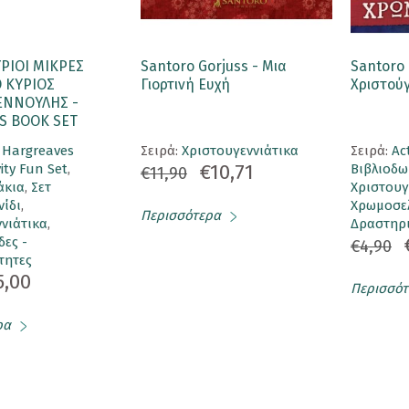
ΡΙΟΙ ΜΙΚΡΕΣ
Santoro Gorjuss - Μια
Santoro 
Ο ΚΥΡΙΟΣ
Γιορτινή Ευχή
Χριστού
ΕΝΝΟΥΛΗΣ -
S BOOK SET
 Hargreaves
Σειρά:
Χριστουγεννιάτικα
Σειρά:
Ac
€10,71
vity Fun Set
,
Βιβλιοδω
€11,90
άκια
,
Σετ
Χριστουγ
νίδι
,
Χρωμοσελ
Περισσότερα
νιάτικα
,
Δραστηρι
ες -
€4,90
τητες
5,00
Περισσότ
ρα