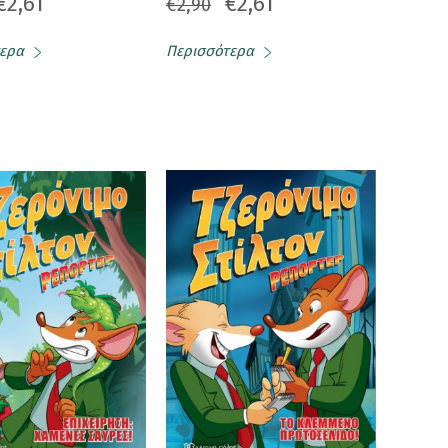
€2,61
€2,61
€2,90
ερα
Περισσότερα