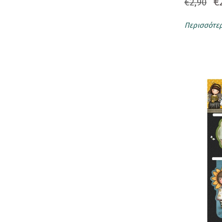
€
€2,90
Λ. Φρανκ Μπάουμ
(1)
Μια Ευχή
Μιγκέλ ντε Θερβάντες
(1)
Περισσότε
Μια Ιδέα
Νίκος Μητούσης
(1)
Μια Πρόποση
Ράντγιαρντ Κίπλινγκ
(1)
Σοκολάτες
Ρενέ Στυλιαρά
(1)
Love Her
Στέλιος Δ. Στυλιανού
(1)
Love Letter
Στέλιος Κρητικός
(1)
Love Reasons
Φρανσις Χ. Μπαρνετ
(1)
Love Twist
Love Words
Lovetreat
Mini Wafers