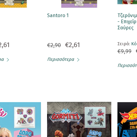
Santoro 1
Τζερόνιμ
- Επιχεί
Σαύρες
2,61
€2,61
Σειρά:
Κό
€2,90
€9,99
ρα
Περισσότερα
Περισσότ