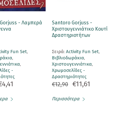
Gorjuss - Λαμπερά
Santoro Gorjuss -
γεννα
Χριστουγεννιάτικο Κουτί
Δραστηριοτήτων
tivity Fun Set
,
Σειρά:
Activity Fun Set
,
ράκια
,
Βιβλιοδωράκια
,
εννιάτικα
,
Χριστουγεννιάτικα
,
ίδες -
Χρωμοσελίδες -
ότητες
Δραστηριότητες
€4,41
€11,61
€12,90
ερα
Περισσότερα