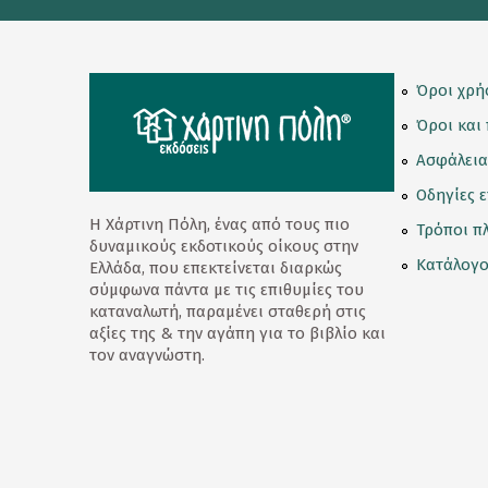
Κορνίζες
Κούπες
Όροι χρή
Λούτρινα Κουκλάκια
Όροι και
Μαγνητάκια
Ασφάλεια
Οδηγίες 
Μαγνητικοί Σελιδοδείκτες
Η Χάρτινη Πόλη, ένας από τους πιο
Τρόποι π
Μπρελόκ
δυναμικούς εκδοτικούς οίκους στην
Κατάλογο
Ελλάδα, που επεκτείνεται διαρκώς
Ομπρέλες
σύμφωνα πάντα με τις επιθυμίες του
καταναλωτή, παραμένει σταθερή στις
Παγούρι - Θερμός
αξίες της & την αγάπη για το βιβλίο και
τον αναγνώστη.
Παζλ
Σετ Δώρων
Σουβέρ