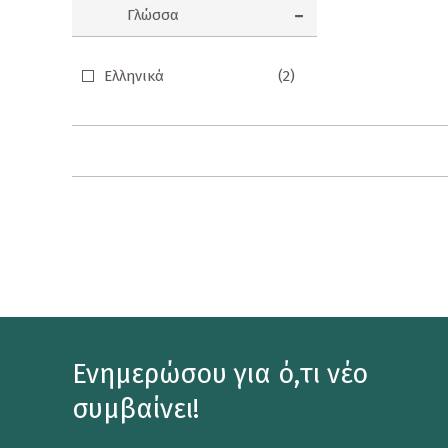
Γλώσσα
Προσφορές
Ενηλίκων
Ελληνικά
(2)
Παιδικά
Ημερολόγια
Παιχνίδια - Δώρα
Αυτοκόλλητα
Επιτραπέζια Παιχνίδια
Ευχετήριες Κάρτες
Καθρεφτάκια
Ενημερώσου για ό,τι νέο
Καρφίτσες
συμβαίνει!
Κονκάρδες