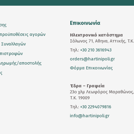
Επικοινωνία
σης
 προϋποθέσεις αγορών
Ηλεκτρονικό κατάστημα
Σόλωνος 71, Αθηνα, Αττικής, T.K
 Συναλλαγών
Τηλ.:
+30 210 3616943
επιστροφών
orders@hartinipoli.gr
ληρωμής/αποστολής
Φόρμα Επικοινωνίας
ς
Έδρα – Γραφεία
23
ο
χλμ Λεωφόρος Μαραθώνος,
Τ.Κ. 19009
Τηλ.:
+30 2294079816
info@hartinipoli.gr