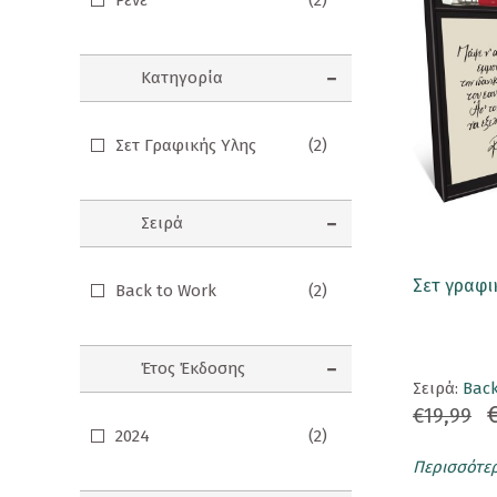
Ρενέ
(2)
Σημειωματάρια
Κατηγορία
ΠΑΙΔΙΑ
Βιβλία Γνώσεων
Σετ Γραφικής Υλης
(2)
Βιβλία δραστηριοτήτων
Εικονογραφημένα Παραμύθια
Σειρά
Εποχικά Βιβλία
Σετ γραφι
Back to Work
(2)
Ηχογραφημένες Ιστορίες
Κλασικά Παραμύθια
Έτος Έκδοσης
Σειρά:
Back
Kομικ
€19,99
Ξενόγλωσσα Παιδικά
2024
(2)
Περισσότε
Ταξιδιωτικά Βιβλία