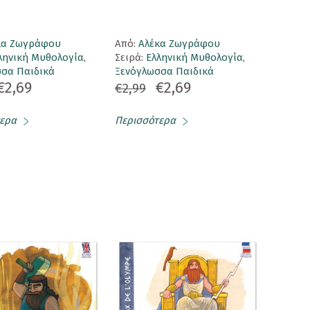
κα Ζωγράφου
Aπό:
Αλέκα Ζωγράφου
ληνική Μυθολογία
,
Σειρά:
Ελληνική Μυθολογία
,
σα Παιδικά
Ξενόγλωσσα Παιδικά
€2,69
€2,69
€2,99
ερα
Περισσότερα