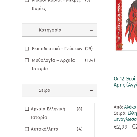
Μικροί Κύριοι - Μικρές
(5)
Κυρίες
Σημειωματάρια
ΠΑΙΔΙΑ
Κατηγορία
Βιβλία Γνώσεων
Βιβλία δραστηριοτήτων
Εκπαιδευτικά - Γνώσεων
(29)
Εικονογραφημένα Παραμύθια
Μυθολογία – Αρχαία
(134)
Ιστορία
Εποχικά Βιβλία
Οι 12 Θεο
Ηχογραφημένες Ιστορίες
Άρης (Αγγ
Σειρά
Κλασικά Παραμύθια
Aπό:
Αλέκ
Kομικ
Αρχαία Ελληνική
(8)
Σειρά:
Ελλ
Ιστορία
Ξενόγλωσσ
Ξενόγλωσσα Παιδικά
€
€2,99
Αυτοκόλλητα
(4)
Ταξιδιωτικά Βιβλία