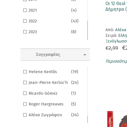
Οι 12 Θεοί
Κορνίζες
Δήμητρα (
2021
(4)
Κούπες
2022
(43)
Aπό:
Αλέκ
Λούτρινα Κουκλάκια
2023
(8)
Σειρά:
Ελλ
Ξενόγλωσσ
Μαγνητάκια
2024
(1)
€
€2,99
Μαγνητικοί Σελιδοδείκτες
2025
(13)
Συγγραφέας
Περισσότε
Μπρελόκ
2026
(30)
Helene Kerillis
(19)
Ομπρέλες
Jean-Pierre Kerloc’h
(24)
Παγούρι - Θερμός
Ricardo Gómez
(1)
Παζλ
Roger Hargreaves
(5)
Σετ Δώρων
Αλέκα Ζωγράφου
(34)
Σουβέρ
Γιώργος Κατσέλης
(12)