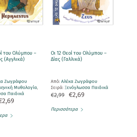
οί του Ολύμπου –
Οι 12 Θεοί του Ολύμπου –
 (Αγγλικά)
Δίας (Γαλλικά)
κα Ζωγράφου
Aπό:
Αλέκα Ζωγράφου
ληνική Μυθολογία
,
Σειρά:
Ξενόγλωσσα Παιδικά
€2,69
σα Παιδικά
€2,99
€2,69
Περισσότερα
ερα