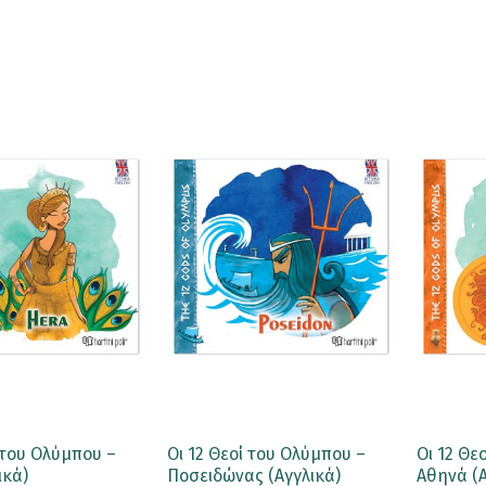
ί του Ολύμπου –
Οι 12 Θεοί του Ολύμπου –
Οι 12 Θε
ικά)
Ποσειδώνας (Αγγλικά)
Αθηνά (Α