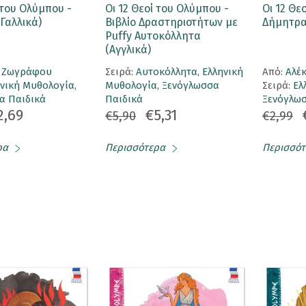
 του Ολύμπου -
Οι 12 Θεοί του Ολύμπου -
Οι 12 Θε
Γαλλικά)
Βιβλίο Δραστηριοτήτων με
Δήμητρα 
Puffy Αυτοκόλλητα
(Αγγλικά)
α Ζωγράφου
Σειρά:
Αυτοκόλλητα
,
Ελληνική
Aπό:
Αλέ
ηνική Μυθολογία
,
Μυθολογία
,
Ξενόγλωσσα
Σειρά:
Ελ
α Παιδικά
Παιδικά
Ξενόγλωσ
2,69
€5,31
€5,90
€2,99
ρα
Περισσότερα
Περισσότ