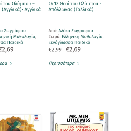
οί του Ολύμπου –
Οι 12 Θεοί του Ολύμπου -
(Αγγλικά)- Αγγλικά
Απόλλωνας (Γαλλικά)
κα Ζωγράφου
Aπό:
Αλέκα Ζωγράφου
ληνική Μυθολογία
,
Σειρά:
Ελληνική Μυθολογία
,
σα Παιδικά
Ξενόγλωσσα Παιδικά
€2,69
€2,69
€2,99
ερα
Περισσότερα