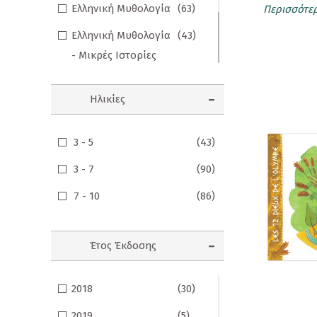
Ελληνική Μυθολογία
(63)
Περισσότε
Προσφορές
Ελληνική Μυθολογία
(43)
Ενηλίκων
- Μικρές Ιστορίες
Παιδικά
Μυθολογία για
(5)
Ηλικίες
Ημερολόγια
Μικρά Παιδιά
Ξενόγλωσσα Παιδικά
(80)
Παιχνίδια - Δώρα
3 - 5
(43)
Αυτοκόλλητα
3 - 7
(90)
Επιτραπέζια Παιχνίδια
7 - 10
(86)
Ευχετήριες Κάρτες
Έτος Έκδοσης
Καθρεφτάκια
Καρφίτσες
2018
(30)
Κονκάρδες
2019
(5)