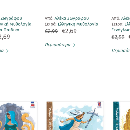
α Ζωγράφου
Aπό:
Αλέκα Ζωγράφου
Aπό:
Αλέ
ηνική Μυθολογία
,
Σειρά:
Ελληνική Μυθολογία
Σειρά:
Ελ
€2,69
α Παιδικά
Ξενόγλωσ
€2,99
2,69
€2,99
Περισσότερα
ρα
Περισσότ