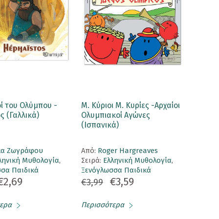
οί του Ολύμπου -
Μ. Κύριοι Μ. Κυρίες -Αρχαίοι
 (Γαλλικά)
Ολυμπιακοί Αγώνες
(Ισπανικά)
κα Ζωγράφου
Aπό:
Roger Hargreaves
ληνική Μυθολογία
,
Σειρά:
Ελληνική Μυθολογία
,
σα Παιδικά
Ξενόγλωσσα Παιδικά
€2,69
€3,59
€3,99
ερα
Περισσότερα