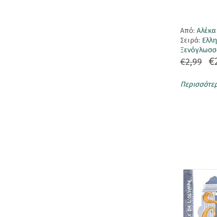
Μπισκότα
Love Cookies
Aπό:
Αλέκ
Σειρά:
Ελλ
Love Cookies Motivational
Ξενόγλωσσ
€
€2,99
Love Cookies Premium
ΣΥΛΛΕΚΤΙΚΑ ΠΡΟΙΟΝΤΑ
Περισσότε
Ευχετήριες Κάρτες
Κούπες
Μαγνητάκια
Μαγνητικοί Σελιδοδείκτες
Μπρελόκ
Παγούρι - Θερμός