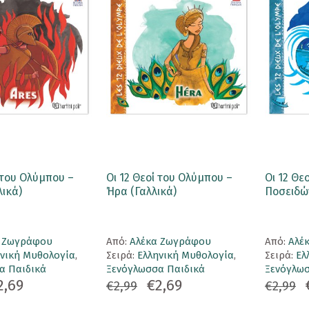
ί του Ολύμπου –
Οι 12 Θεοί του Ολύμπου –
Οι 12 Θε
λικά)
Ήρα (Γαλλικά)
Ποσειδών
α Ζωγράφου
Aπό:
Αλέκα Ζωγράφου
Aπό:
Αλέ
ηνική Μυθολογία
,
Σειρά:
Ελληνική Μυθολογία
,
Σειρά:
Ελ
α Παιδικά
Ξενόγλωσσα Παιδικά
Ξενόγλωσ
2,69
€2,69
€2,99
€2,99