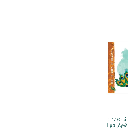
Μια Ευχή
Μια Ιδέα
Μια Πρόποση
Σοκολάτες
Love Her
Love Letter
Love Reasons
Love Twist
Love Words
Lovetreat
Οι 12 Θεο
Mini Wafers
Ήρα (Αγγλ