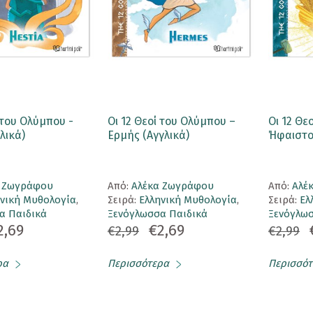
 του Ολύμπου -
Οι 12 Θεοί του Ολύμπου –
Οι 12 Θε
λικά)
Ερμής (Αγγλικά)
Ήφαιστος
α Ζωγράφου
Aπό:
Αλέκα Ζωγράφου
Aπό:
Αλέ
ηνική Μυθολογία
,
Σειρά:
Ελληνική Μυθολογία
,
Σειρά:
Ελ
α Παιδικά
Ξενόγλωσσα Παιδικά
Ξενόγλωσ
2,69
€2,69
€2,99
€2,99
ρα
Περισσότερα
Περισσότ