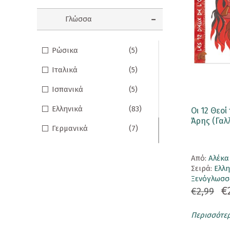
Συλλεκτικές Φιγούρες
Γλώσσα
Σφραγιδάκια
T-Shirt
Ρώσικα
(5)
Ιταλικά
(5)
Καπέλα
Ισπανικά
(5)
Προσφορές
Ελληνικά
(83)
Οι 12 Θεοί
Τατουάζ
Άρης (Γαλ
Γερμανικά
(7)
Τσάντα
Γαλλικά
(12)
Φαγητοδοχείο
Aπό:
Αλέκ
Αγγλικά
(17)
Σειρά:
Ελλ
Rene The Love Brand
Ξενόγλωσσ
€
€2,99
Ρενέ Γεύσεις
Περισσότε
Κρασιά