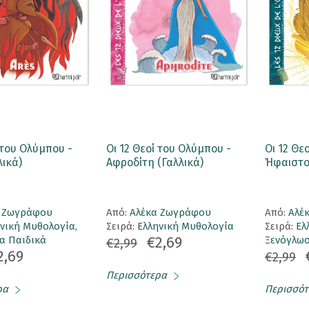
 του Ολύμπου -
Οι 12 Θεοί του Ολύμπου -
Οι 12 Θε
λικά)
Αφροδίτη (Γαλλικά)
Ήφαιστος
α Ζωγράφου
Aπό:
Αλέκα Ζωγράφου
Aπό:
Αλέ
ηνική Μυθολογία
,
Σειρά:
Ελληνική Μυθολογία
Σειρά:
Ελ
€2,69
α Παιδικά
Ξενόγλωσ
€2,99
2,69
€2,99
Περισσότερα
ρα
Περισσότ