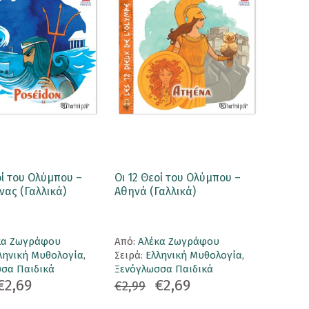
οί του Ολύμπου –
Οι 12 Θεοί του Ολύμπου –
ας (Γαλλικά)
Αθηνά (Γαλλικά)
κα Ζωγράφου
Aπό:
Αλέκα Ζωγράφου
ληνική Μυθολογία
,
Σειρά:
Ελληνική Μυθολογία
,
σα Παιδικά
Ξενόγλωσσα Παιδικά
€2,69
€2,69
€2,99