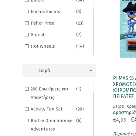
Barbie
(34)
Σημειωματάρια
Enchantimals
(3)
ΠΑΙΔΙΑ
Fisher Price
(23)
Βιβλία Γνώσεων
Gormiti
(7)
Βιβλία δραστηριοτήτων
Hot Wheels
(14)
Monster High
(1)
Εικονογραφημένα Παραμύθια
PJ Masks
(35)
Εποχικά Βιβλία
Σειρά
PJ MASKS 
Polly Pocket
(1)
Ηχογραφημένες Ιστορίες
ΧΡΩΜΟΣΕΛ
200 Ερωτήσεις και
(1)
ΚΗΡΟΜΠΟΓ
Santoro Gorjuss
(28)
Κλασικά Παραμύθια
ΠΕΙΡΑΤΕΣ
Απαντήσεις
Wednesday
(1)
Σειρά:
Χρωμ
Kομικ
Activity Fun Set
(20)
Δραστηριό
Γκάρφιλντ
(2)
€
Ξενόγλωσσα Παιδικά
€4,99
Barbie Dreamhouse
(6)
Ζουζούνια
(2)
Adventures
Ταξιδιωτικά Βιβλία
Περισσότε