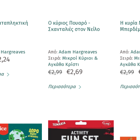
αταπληκτική
Ο κύριος Πουαρό -
Η κυρία
Σκανταλιές στον Νείλο
Μπερδέμ
 Hargreaves
Aπό:
Adam Hargreaves
Aπό:
Ada
2,24
Σειρά:
Μικροί Κύριοι &
Σειρά:
Μι
Αγκάθα Κρίστι
Αγκάθα Κ
€2,69
€2,99
€2,99
ρα
Περισσότερα
Περισσότ