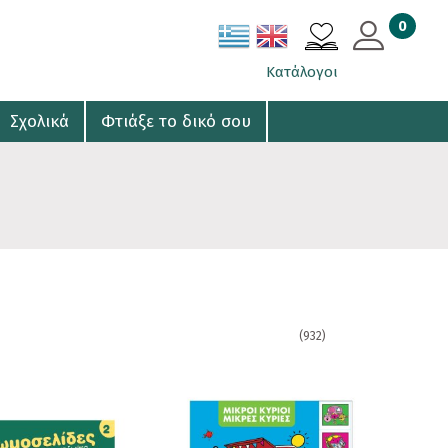
0
CART
Κατάλογοι
Σχολικά
Φτιάξε το δικό σου
(932)