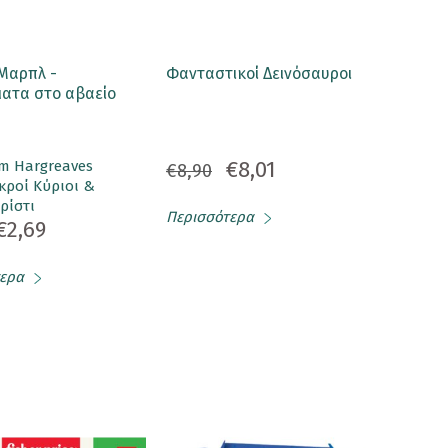
 Μαρπλ -
Φανταστικοί Δεινόσαυροι
ατα στο αβαείο
€8,01
m Hargreaves
€8,90
κροί Κύριοι &
ρίστι
Περισσότερα
€2,69
ερα