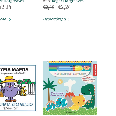
er Hargreaves
Aπό:
Roger Hargreaves
€2,24
€2,24
€2,49
ερα
Περισσότερα