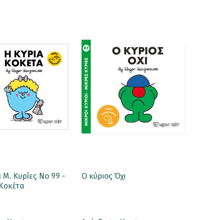
ι Μ. Κυρίες No 99 -
Ο κύριος Όχι
 Κοκέτα