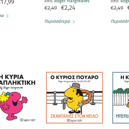
€17,99
Aπό:
Roger Hargreaves
Aπό:
Rog
€2,24
€2,49
€2,49
ρα
Περισσότερα
Περισσότ