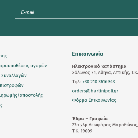
E-
mail
*
Επικοινωνία
σης
 προϋποθέσεις αγορών
Ηλεκτρονικό κατάστημα
Σόλωνος 71, Αθηνα, Αττικής, T.K
 Συναλλαγών
Τηλ.:
+30 210 3616943
επιστροφών
orders@hartinipoli.gr
ληρωμής/αποστολής
Φόρμα Επικοινωνίας
ς
Έδρα – Γραφεία
23
ο
χλμ Λεωφόρος Μαραθώνος,
Τ.Κ. 19009