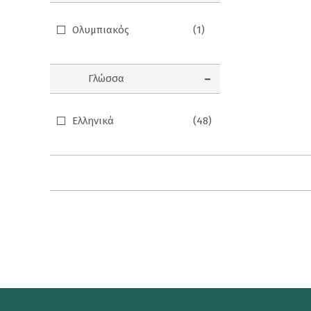
Συλλεκτικές Φιγούρες
Ολυμπιακός
(1)
Σφραγιδάκια
T-Shirt
Γλώσσα
Καπέλα
Ελληνικά
(48)
Προσφορές
Τατουάζ
Τσάντα
Φαγητοδοχείο
Rene The Love Brand
Ρενέ Γεύσεις
Κρασιά