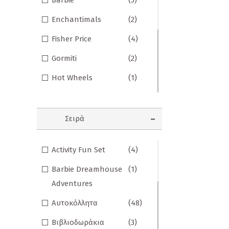
Barbie
(5)
Σημειωματάρια
Enchantimals
(2)
ΠΑΙΔΙΑ
Fisher Price
(4)
Βιβλία Γνώσεων
Gormiti
(2)
Βιβλία δραστηριοτήτων
Hot Wheels
(1)
PJ Masks
(4)
Εικονογραφημένα Παραμύθια
Polly Pocket
(3)
Εποχικά Βιβλία
Σειρά
Santoro Gorjuss
(7)
Ηχογραφημένες Ιστορίες
Activity Fun Set
(4)
Μικρά Τερατάκια
(1)
Κλασικά Παραμύθια
Barbie Dreamhouse
(1)
Μικροί Κύριοι -
(8)
Kομικ
Adventures
Μικρές Κυρίες
Ξενόγλωσσα Παιδικά
Αυτοκόλλητα
(48)
Ο Μικρός Νικόλας
(1)
Ταξιδιωτικά Βιβλία
Βιβλιοδωράκια
(3)
Ο Μικρός Πρίγκιπας
(1)