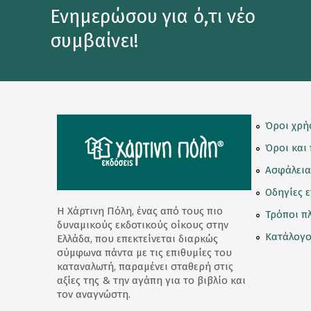
Ενημερώσου για ό,τι νέο
Μια Ευχή
συμβαίνει!
Μια Ιδέα
Μια Πρόποση
Σοκολάτες
Love Her
Όροι χρή
Όροι και
Love Letter
Ασφάλεια
Love Reasons
Οδηγίες 
Love Twist
Η Χάρτινη Πόλη, ένας από τους πιο
Τρόποι π
δυναμικούς εκδοτικούς οίκους στην
Love Words
Κατάλογο
Ελλάδα, που επεκτείνεται διαρκώς
σύμφωνα πάντα με τις επιθυμίες του
Lovetreat
καταναλωτή, παραμένει σταθερή στις
αξίες της & την αγάπη για το βιβλίο και
Mini Wafers
τον αναγνώστη.