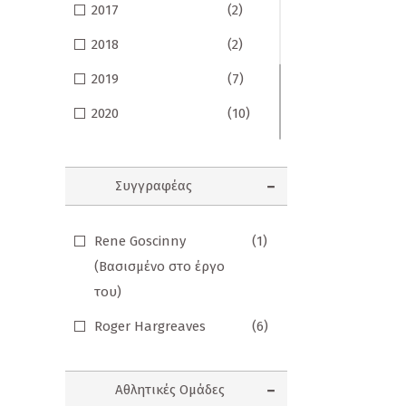
2017
(2)
Κορνίζες
2018
(2)
Κούπες
2019
(7)
Λούτρινα Κουκλάκια
2020
(10)
Μαγνητάκια
2021
(14)
Μαγνητικοί Σελιδοδείκτες
2022
(3)
Συγγραφέας
Μπρελόκ
2025
(3)
Ομπρέλες
Rene Goscinny
(1)
2026
(4)
(Βασισμένο στο έργο
Παγούρι - Θερμός
του)
Παζλ
Roger Hargreaves
(6)
Σετ Δώρων
Σουβέρ
Αθλητικές Ομάδες